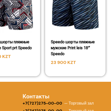
 шорты пляжные
Speedo шорты пляжные
 Sport prt Speedo
мужские Print leis 18″
Speedo
0
KZT
23 900
KZT
Контакты
+
7(727)275‒00‒00
— Торговый зал
+7(747)275‒00‒00
— Торговый зал