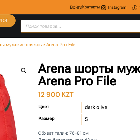
Войти
Контакты
Instagram
ЛОГ
ты мужские пляжные Arena Pro File
Arena шорты му
Arena Pro File
12 900
KZT
Цвет
Размер
Обхват талии: 76–81 см
Длина бокового шва: 43 см