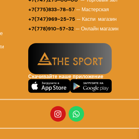
+7(775)833‒78‒57
— Мастерская
+7(747)969-25-75
— Каспи магазин
+7(778)910-57-32
— Онлайн магазин
ие
ти
Скачивайте наше приложение