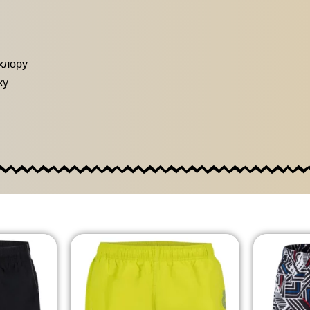
хлору
ку