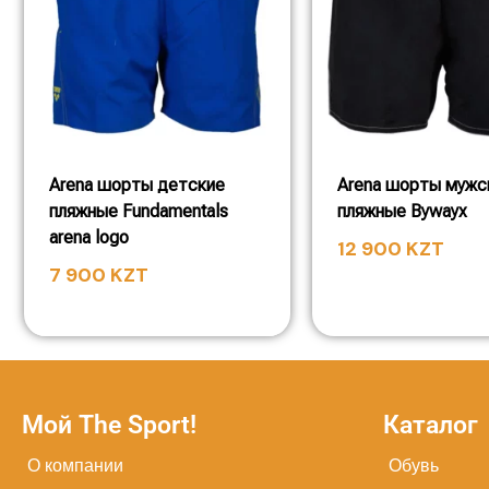
Arena шорты детские
Arena шорты мужс
пляжные Fundamentals
пляжные Bywayx
arena logo
12 900
KZT
7 900
KZT
Мой The Sport!
Каталог
О компании
Обувь