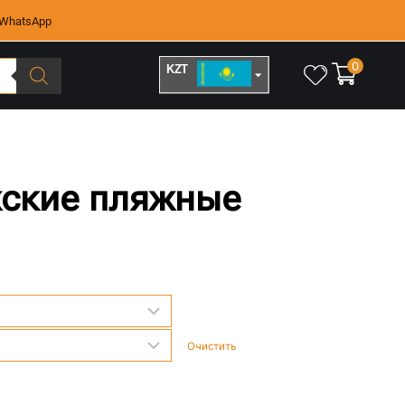
WhatsApp
0
KZT
RUB
жские пляжные
Очистить