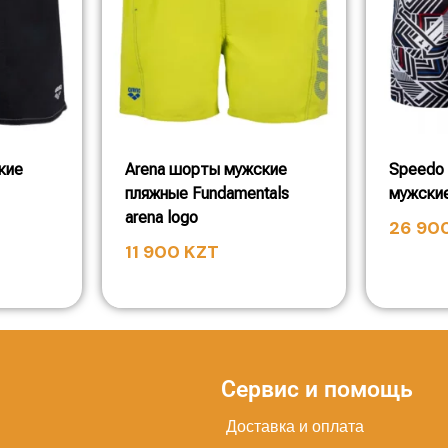
кие
Arena шорты мужские
Speedo
пляжные Fundamentals
мужские
arena logo
26 90
11 900
KZT
Сервис и помощь
Доставка и оплата