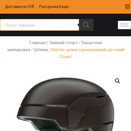
Доставка по СНГ · Рассрочка Kaspi
Главная
/
Зимний спорт
/
Защитная
экипировка
/
Шлема
/ Atomic шлем горнолыжный детский
Count