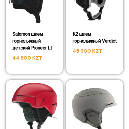
Salomon шлем
K2 шлем
горнолыжный
горнолыжный Verdict
детский Pioneer Lt
45 900
KZT
44 900
KZT