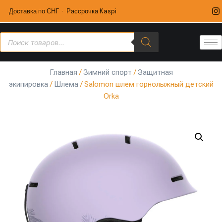
Доставка по СНГ · Рассрочка Kaspi
Главная
/
Зимний спорт
/
Защитная
экипировка
/
Шлема
/ Salomon шлем горнолыжный детский
Orka