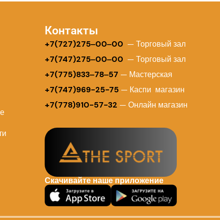
Контакты
+
7(727)275‒00‒00
— Торговый зал
+7(747)275‒00‒00
— Торговый зал
+7(775)833‒78‒57
— Мастерская
+7(747)969-25-75
— Каспи магазин
+7(778)910-57-32
— Онлайн магазин
ие
ти
Скачивайте наше приложение