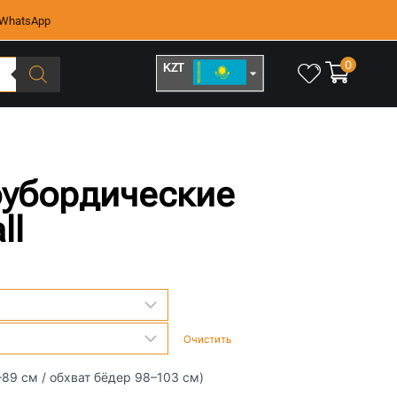
WhatsApp
0
KZT
RUB
оубордические
ll
Очистить
–89 см / обхват бёдер 98–103 см)