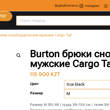
Войти
Контакты
Instagram
ЛОГ
рюки сноубордические мужские Cargo Tall
Burton брюки сн
мужские Cargo Ta
115 900
KZT
Цвет
Размер
Размер M (RU 48 / грудь 99–104 см / талия 84
Посадка: мужская, свободная, удлинённая