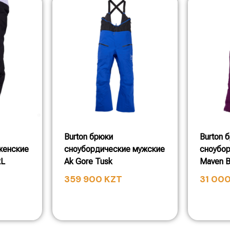
Burton брюки
Burton 
женские
сноубордические мужские
сноубо
2L
Ak Gore Tusk
Maven B
359 900
KZT
31 00