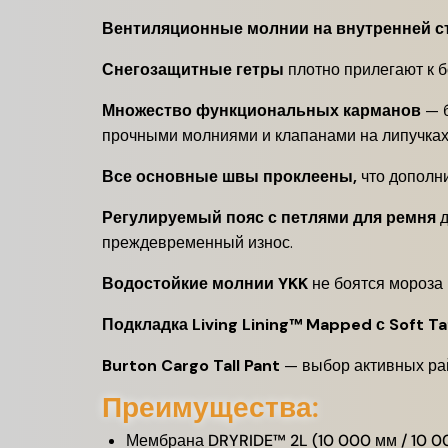
Вентиляционные молнии на внутренней с
Снегозащитные гетры
плотно прилегают к б
Множество функциональных карманов
— б
прочными молниями и клапанами на липучках
Все основные швы проклеены,
что дополни
Регулируемый пояс с петлями для ремня
д
преждевременный износ.
Водостойкие молнии YKK
не боятся мороза 
Подкладка Living Lining™ Mapped с Soft Ta
Burton Cargo Tall Pant
— выбор активных рай
Преимущества:
Мембрана DRYRIDE™ 2L (10 000 мм / 10 00