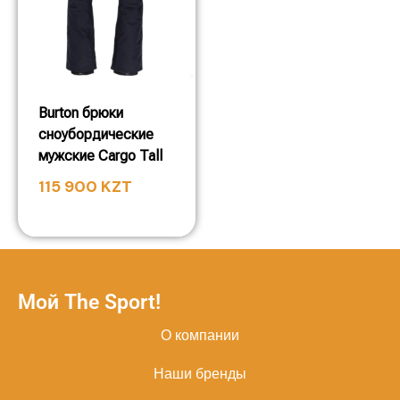
Burton брюки
сноубордические
мужские Cargo Tall
115 900
KZT
Мой The Sport!
О компании
Наши бренды