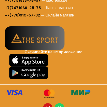
+7(775)833‒78‒57
— Мастерская
+7(747)969-25-75
— Каспи магазин
+7(778)910-57-32
— Онлайн магазин
Скачивайте наше приложение