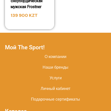
сноубордическая
мужская Frostner
139 900
KZT
Мой The Sport!
О компании
Наши бренды
Услуги
Личный кабинет
Подарочные сертификаты