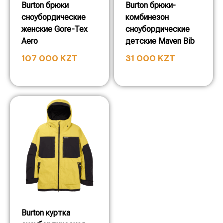
Burton брюки
Burton брюки-
сноубордические
комбинезон
женские Gore-Tex
сноубордические
Aero
детские Maven Bib
107 000
KZT
31 000
KZT
Burton куртка