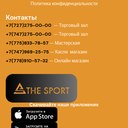
Политика конфиденциальности
Контакты
+
7(727)275‒00‒00
— Торговый зал
+7(747)275‒00‒00
— Торговый зал
+7(775)833‒78‒57
— Мастерская
+7(747)969-25-75
— Каспи магазин
+7(778)910-57-32
— Онлайн магазин
Скачивайте наше приложение