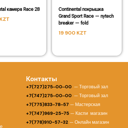
ntal камера Race 28
Continental покрышка
Grand Sport Race — nytech
KZT
breaker — fold
19 900
KZT
Контакты
+
7(727)275‒00‒00
— Торговый зал
+7(747)275‒00‒00
— Торговый зал
+7(775)833‒78‒57
— Мастерская
+7(747)969-25-75
— Каспи магазин
+7(778)910-57-32
— Онлайн магазин
ие