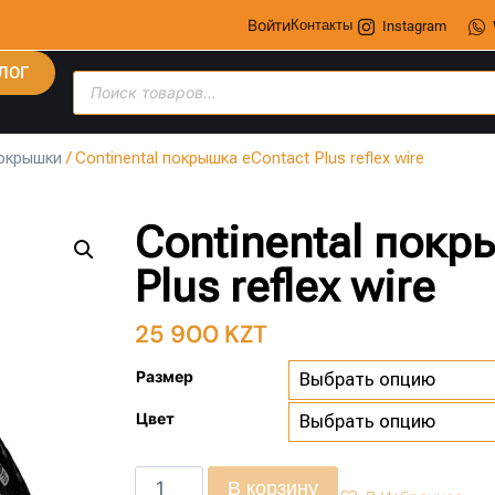
Войти
Контакты
Instagram
ЛОГ
окрышки
/ Continental покрышка eContact Plus reflex wire
Continental покр
Plus reflex wire
25 900
KZT
Размер
Цвет
В корзину