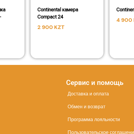
шка
Continental камера
Contine
—
Compact 24
4 900
2 900
KZT
Сервис и помощь
Доставка и оплата
Обмен и возврат
Программа лояльности
Пользовательское соглашен