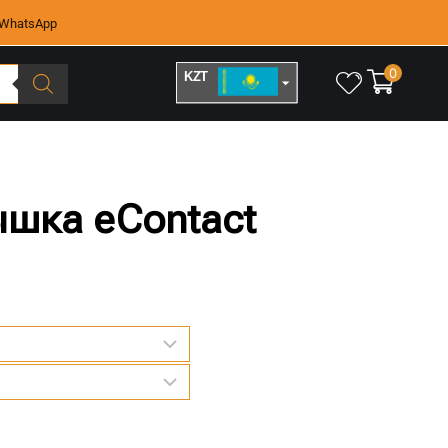
WhatsApp
0
KZT
RUB
ышка eContact