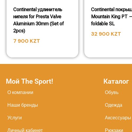
Continental удлинитель
Continental покры
нипеля for Presta Valve
Mountain King PT 
Aluminium 30mm (Set of
foldable SL
2pcs)
32 900
KZT
7 900
KZT
Мой The Sport!
Каталог
О компании
Обувь
Наши бренды
Одежда
Услуги
Аксессуары
Личный кабинет
Рюкзаки