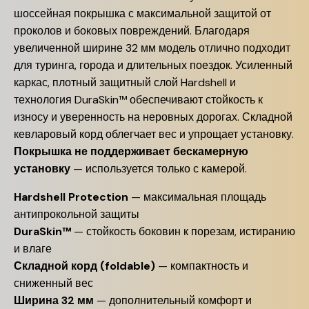
шоссейная покрышка с максимальной защитой от
проколов и боковых повреждений. Благодаря
увеличенной ширине 32 мм модель отлично подходит
для туринга, города и длительных поездок. Усиленный
каркас, плотный защитный слой Hardshell и
технология DuraSkin™ обеспечивают стойкость к
износу и уверенность на неровных дорогах. Складной
кевларовый корд облегчает вес и упрощает установку.
Покрышка не поддерживает бескамерную
установку
— используется только с камерой.
Hardshell Protection
— максимальная площадь
антипрокольной защиты
DuraSkin™
— стойкость боковин к порезам, истиранию
и влаге
Складной корд (foldable)
— компактность и
сниженный вес
Ширина 32 мм
— дополнительный комфорт и