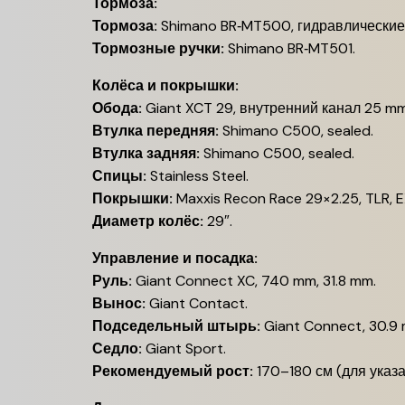
Тормоза:
Тормоза:
Shimano BR‑MT500, гидравлические 
Тормозные ручки:
Shimano BR‑MT501.
Колёса и покрышки:
Обода:
Giant XCT 29, внутренний канал 25 mm
Втулка передняя:
Shimano C500, sealed.
Втулка задняя:
Shimano C500, sealed.
Спицы:
Stainless Steel.
Покрышки:
Maxxis Recon Race 29×2.25, TLR, EX
Диаметр колёс:
29″.
Управление и посадка:
Руль:
Giant Connect XC, 740 mm, 31.8 mm.
Вынос:
Giant Contact.
Подседельный штырь:
Giant Connect, 30.9
Седло:
Giant Sport.
Рекомендуемый рост:
170–180 см (для указа