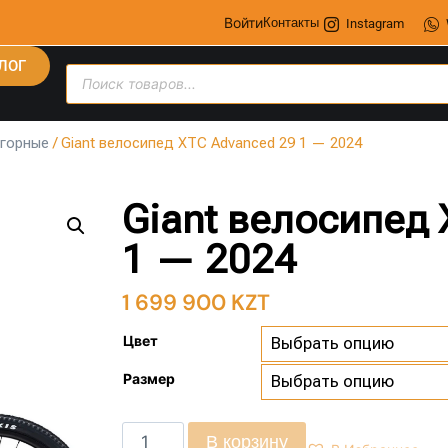
Войти
Контакты
Instagram
ЛОГ
горные
/ Giant велосипед XTC Advanced 29 1 — 2024
Giant велосипед 
1 — 2024
1 699 900
KZT
Цвет
Размер
В корзину