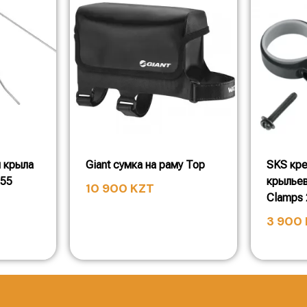
 крыла
Giant сумка на раму Top
SKS кре
 55
крыльев
10 900
KZT
Clamps
3 900