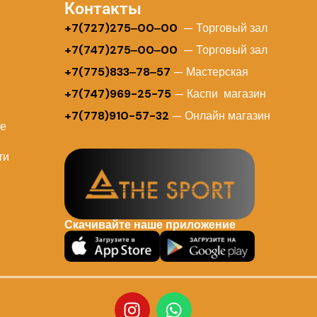
Контакты
+
7(727)275‒00‒00
— Торговый зал
+7(747)275‒00‒00
— Торговый зал
+7(775)833‒78‒57
— Мастерская
+7(747)969-25-75
— Каспи магазин
+7(778)910-57-32
— Онлайн магазин
ие
ти
Скачивайте наше приложение