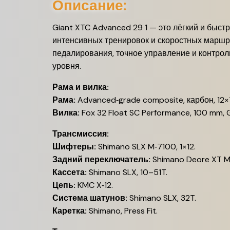
Описание:
Giant XTC Advanced 29 1 — это лёгкий и быс
интенсивных тренировок и скоростных маршр
педалирования, точное управление и контрол
уровня.
Рама и вилка:
Рама:
Advanced‑grade composite, карбон, 12×1
Вилка:
Fox 32 Float SC Performance, 100 mm, 
Трансмиссия:
Шифтеры:
Shimano SLX M‑7100, 1×12.
Задний переключатель:
Shimano Deore XT M
Кассета:
Shimano SLX, 10–51T.
Цепь:
KMC X‑12.
Система шатунов:
Shimano SLX, 32T.
Каретка:
Shimano, Press Fit.