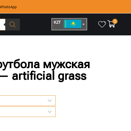
WhatsApp
0
KZT
RUB
футбола мужская
artificial grass