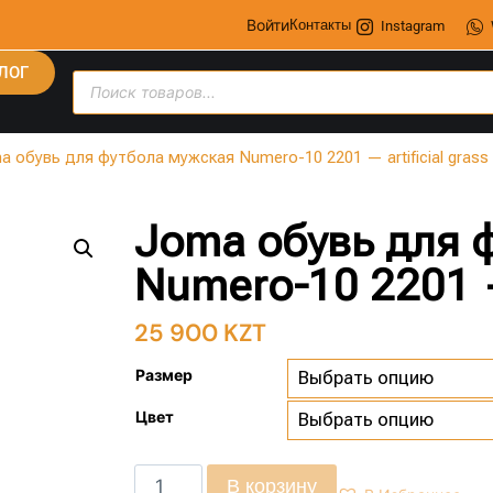
Войти
Контакты
Instagram
ЛОГ
a обувь для футбола мужская Numero-10 2201 — artificial grass
Joma обувь для 
Numero-10 2201 — 
25 900
KZT
Размер
Цвет
В корзину