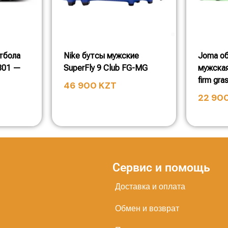
тбола
Nike бутсы мужские
Joma об
2301 —
SuperFly 9 Club FG-MG
мужская
firm gra
46 900
KZT
22 90
Сервис и помощь
Доставка и оплата
Обмен и возврат