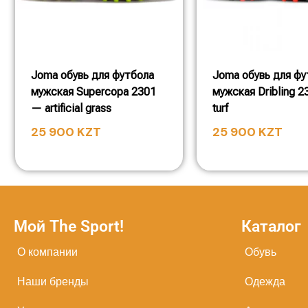
Joma обувь для футбола
Joma обувь для фу
мужская Supercopa 2301
мужская Dribling 
— artificial grass
turf
25 900
KZT
25 900
KZT
Мой The Sport!
Каталог
О компании
Обувь
Наши бренды
Одежда