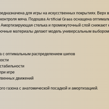
едназначена для игры на искусственных покрытиях. Верх в
контроля мяча. Подошва Artificial Grass оснащена оптим
 Амортизирующая стелька и промежуточный слой снижают н
прочные материалы делают модель универсальным выбором д
на с оптимальным распределением шипов
кости
стабильности
при игре
ственных движений
го газона с анатомической посадкой и амортизацией.