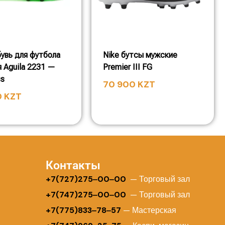
увь для футбола
Nike бутсы мужские
 Aguila 2231 —
Premier III FG
ss
70 900
KZT
0
KZT
Контакты
+
7(727)275‒00‒00
— Торговый зал
+7(747)275‒00‒00
— Торговый зал
+7(775)833‒78‒57
— Мастерская