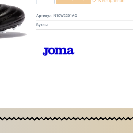
В Избранное
Артикул:
N10W2201AG
Бутсы