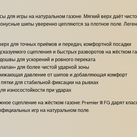
утсы для игры на натуральном газоне. Мягкий верх даёт чис
 конусные шипы уверенно цепляются за плотное поле. Леге
ерх для точных приёмов и передач, комфортной посадки
казуемого сцепления и быстрых разворотов на жёстком г
дошвы для ускорений и ровного переката
лапан» для более чистой ударной зоны
нижающая давление от шипов и добавляющая комфорт
пятки для стабильной фиксации на рывках
ля износостойкости при ударах
ое сцепление на жёстком газоне: Premier III FG дарят клас
официальных игр на натуральном поле.