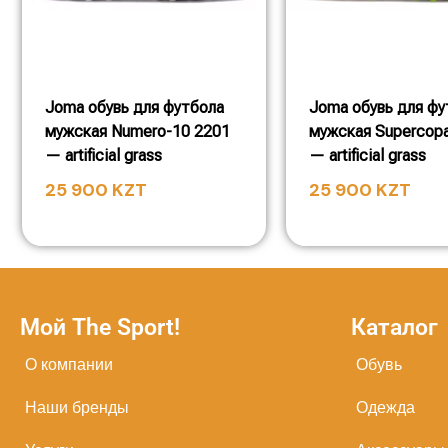
Joma обувь для футбола
Joma обувь для фу
мужская Numero-10 2201
мужская Supercop
— artificial grass
— artificial grass
25 900
KZT
25 900
KZT
Мой The Sport!
Каталог
О компании
Обувь
Наши бренды
Одежда