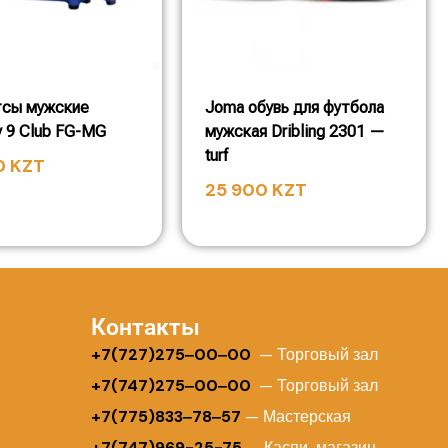
тсы мужские
Joma обувь для футбола
y 9 Club FG-MG
мужская Dribling 2301 —
turf
0
KZT
25 900
KZT
Контакты
+
7(727)275‒00‒00
— Торговый зал
+7(747)275‒00‒00
— Торговый зал
+7(775)833‒78‒57
— Мастерская
+7(747)969-25-75
— Каспи магазин