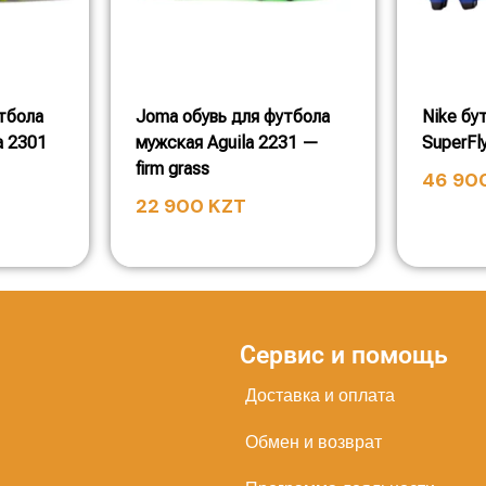
тбола
Joma обувь для футбола
Nike бу
a 2301
мужская Aguila 2231 —
SuperFl
firm grass
46 90
22 900
KZT
Сервис и помощь
Доставка и оплата
Обмен и возврат