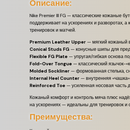
Описание:
Nike Premier III FG — классические кожаные б
поддерживает на ускорениях и разворотах, а
тренировок и матчей.
Premium Leather Upper
— мягкий кожаный в
Conical Studs FG
— конусные шипы для предс
Flexible FG Plate
— упругая/гибкая основа по
Fold-Over Tongue
— классический язычок-«к
Molded Sockliner
— формованная стелька, с
Internal Heel Counter
— внутренняя «чашка» 
Reinforced Toe
— усиленная носовая часть д
Кожаный комфорт и контроль мяча плюс надёжн
на ускорениях — идеальны для тренировок и 
Преимущества: