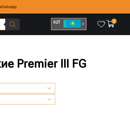
WhatsApp
0
KZT
RUB
е Premier III FG