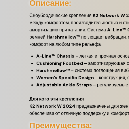
Описание:
Сноубордические крепления
K2 Network W 
между комфортом, производительностью и ст
амортизацию при катании. Система
A-Line™ 
ремней
Harshmellow™
поглощает вибрации, 
комфорт на любом типе рельефа.
A-Line™ Chassis
– легкая и прочная основ
Cushioning Footbed
– амортизирующая ст
Harshmellow™
– система поглощения вибр
Women’s Specific Design
– конструкция, 
Adjustable Ankle Straps
– регулируемые 
Для кого эти крепления
K2 Network W 2024
предназначены для женщ
обеспечивают отличную поддержку и комфорт
Преимущества: