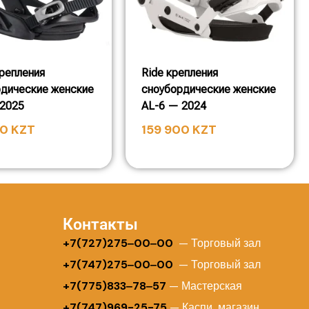
крепления
Ride крепления
рдические женские
сноубордические женские
 2025
AL-6 — 2024
00
KZT
159 900
KZT
Контакты
+
7(727)275‒00‒00
— Торговый зал
+7(747)275‒00‒00
— Торговый зал
+7(775)833‒78‒57
— Мастерская
+7(747)969-25-75
— Каспи магазин