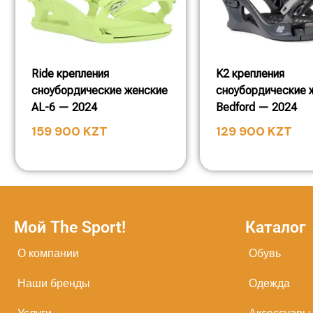
Ride крепления
K2 крепления
сноубордические женские
сноубордические 
AL-6 — 2024
Bedford — 2024
159 900
KZT
129 900
KZT
Мой The Sport!
Каталог
О компании
Обувь
Наши бренды
Одежда