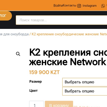
Войти
Контакты
Instagram
ЛОГ
я для сноуборда
/ K2 крепления сноубордические женские Net
K2 крепления сн
женские Network
159 900
KZT
Размер
Цвет
В корзину