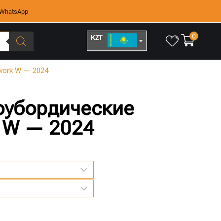
WhatsApp
0
KZT
RUB
work W — 2024
оубордические
 W — 2024