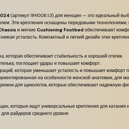
2024
(артикул 11H1008.1.3) для женщин — это идеальный вы
илем. Эти крепления оснащены передовыми технологиями, 
Chassis
и мягкие
Cushioning Footbed
обеспечивают комфор
снижая усталость. Компактный и легкий дизайн этих крепле
а, которая обеспечивает стабильность и хороший отклик.
елька, поглощает удары и повышает комфорт.
аций, которая уменьшает усталость и повышает комфорт п
ориентированная на особенности женской анатомии, для ма
ремни для щиколоток, которые обеспечивают надежную фи
ин, которые ищут универсальные крепления для катания на
 для райдеров среднего уровня.