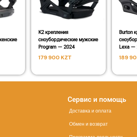
K2 крепления
Burton 
женские
сноубордические мужские
сноубо
Program — 2024
Lexa —
179 900
KZT
189 9
Сервис и помощь
Доставка и оплата
Обмен и возврат