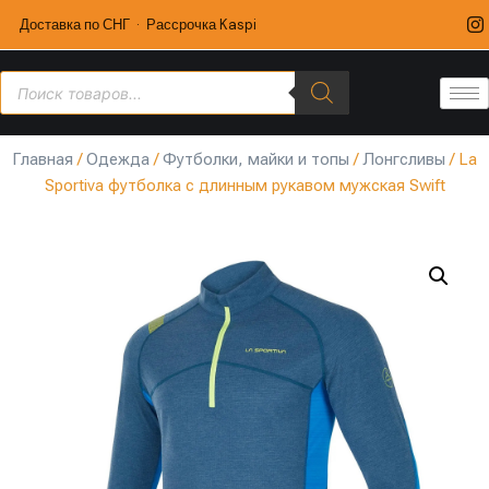
Доставка по СНГ · Рассрочка Kaspi
Главная
/
Одежда
/
Футболки, майки и топы
/
Лонгсливы
/ La
Sportiva футболка с длинным рукавом мужская Swift