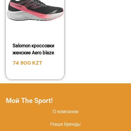
Salomon кроссовки
женские Aero blaze
74 900
KZT
Мой The Sport!
О компании
Наши бренды