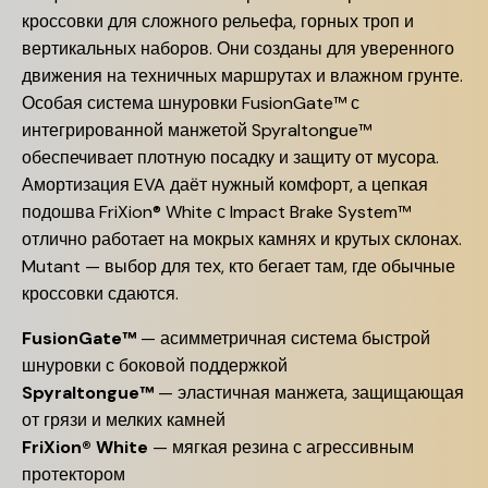
кроссовки для сложного рельефа, горных троп и
вертикальных наборов. Они созданы для уверенного
движения на техничных маршрутах и влажном грунте.
Особая система шнуровки FusionGate™ с
интегрированной манжетой Spyraltongue™
обеспечивает плотную посадку и защиту от мусора.
Амортизация EVA даёт нужный комфорт, а цепкая
подошва FriXion® White с Impact Brake System™
отлично работает на мокрых камнях и крутых склонах.
Mutant — выбор для тех, кто бегает там, где обычные
кроссовки сдаются.
FusionGate™
— асимметричная система быстрой
шнуровки с боковой поддержкой
Spyraltongue™
— эластичная манжета, защищающая
от грязи и мелких камней
FriXion® White
— мягкая резина с агрессивным
протектором