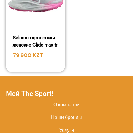
Salomon кроссовки
женские Glide max tr
79 900
KZT
Мой The Sport!
О компании
Наши бренды
Услуги