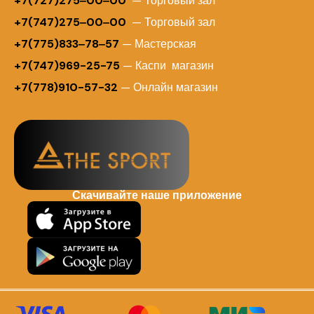
+
7(727)275‒00‒00
— Торговый зал
+7(747)275‒00‒00
— Торговый зал
+7(775)833‒78‒57
— Мастерская
+7(747)969-25-75
— Каспи магазин
+7(778)910-57-32
— Онлайн магазин
Скачивайте наше приложение