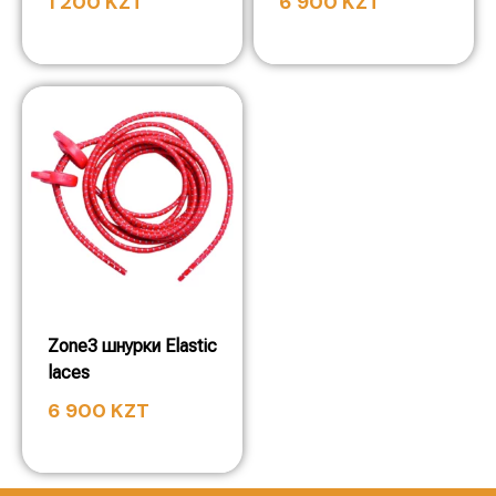
1 200
KZT
6 900
KZT
Zone3 шнурки Elastic
laces
6 900
KZT