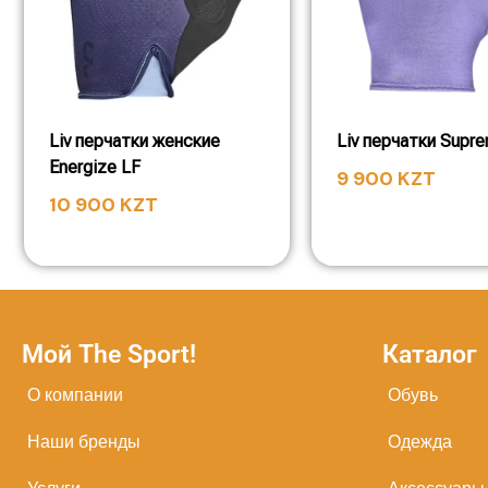
Liv перчатки женские
Liv перчатки Supr
Energize LF
9 900
KZT
10 900
KZT
Мой The Sport!
Каталог
О компании
Обувь
Наши бренды
Одежда