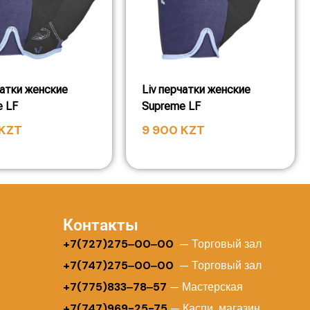
чатки женские
Liv перчатки женские
e LF
Supreme LF
KZT
9 900
KZT
Контакты
+
7(727)275‒00‒00
— Торговый зал
+7(747)275‒00‒00
— Торговый зал
+7(775)833‒78‒57
— Мастерская
+7(747)969-25-75
— Каспи магазин