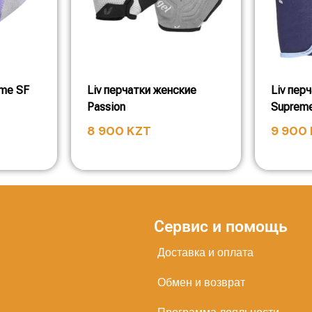
eme SF
Liv перчатки женские
Liv пер
Passion
Suprem
8 900
KZT
9 900
Сервис и помощь
Доставка и оплата
Обмен и возврат