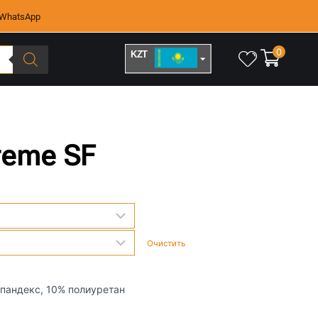
WhatsApp
0
KZT
RUB
reme SF
Очистить
спандекс, 10% полиуретан