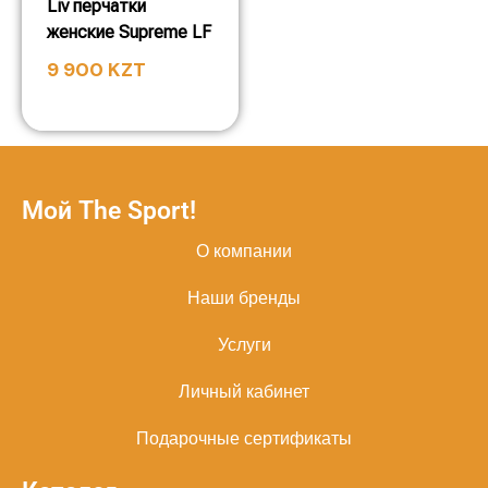
Liv перчатки
женские Supreme LF
9 900
KZT
Мой The Sport!
О компании
Наши бренды
Услуги
Личный кабинет
Подарочные сертификаты