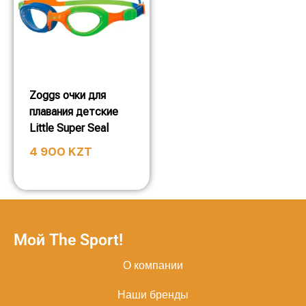
Zoggs очки для
плавания детские
Little Super Seal
4 900
KZT
Мой The Sport!
О компании
Наши бренды