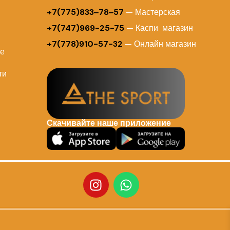
+7(775)833‒78‒57
— Мастерская
+7(747)969-25-75
— Каспи магазин
+7(778)910-57-32
— Онлайн магазин
ие
ти
Скачивайте наше приложение