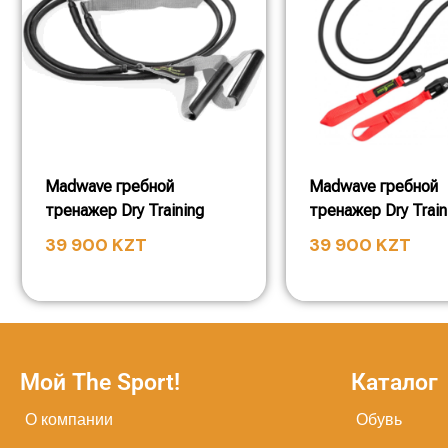
Madwave гребной
Madwave гребной
тренажер Dry Training
тренажер Dry Train
39 900
KZT
39 900
KZT
Мой The Sport!
Каталог
О компании
Обувь