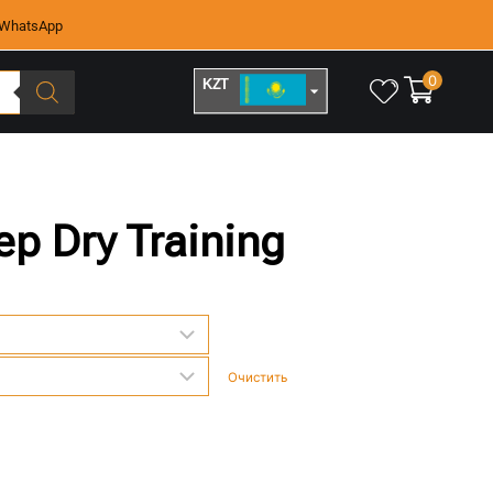
WhatsApp
0
KZT
RUB
 Dry Training
Очистить