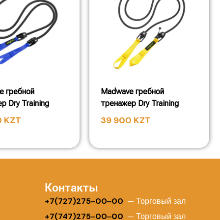
e гребной
Madwave гребной
р Dry Training
тренажер Dry Training
0
KZT
39 900
KZT
Контакты
+
7(727)275‒00‒00
— Торговый зал
+7(747)275‒00‒00
— Торговый зал