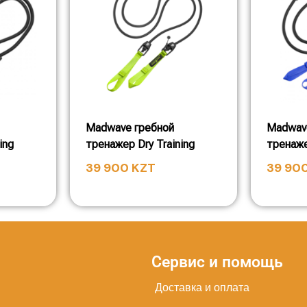
Madwave гребной
Madwav
ing
тренажер Dry Training
тренаже
39 900
KZT
39 90
Сервис и помощь
Доставка и оплата