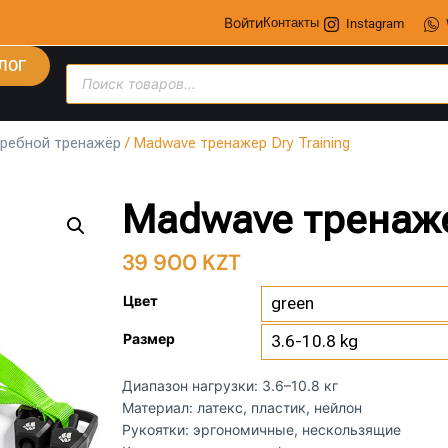
Войти
Контакты
Instagram
ЛОГ
Гребной тренажёр
/ Madwave тренажер Dry Training
Madwave тренажер
39 900
KZT
Цвет
Размер
Диапазон нагрузки: 3.6–10.8 кг
Материал: латекс, пластик, нейлон
Рукоятки: эргономичные, нескользящие