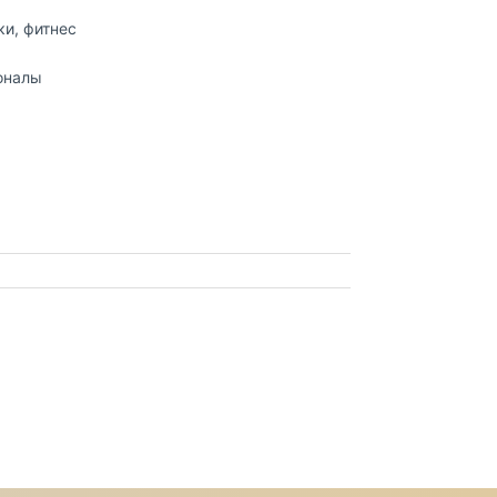
ки, фитнес
оналы