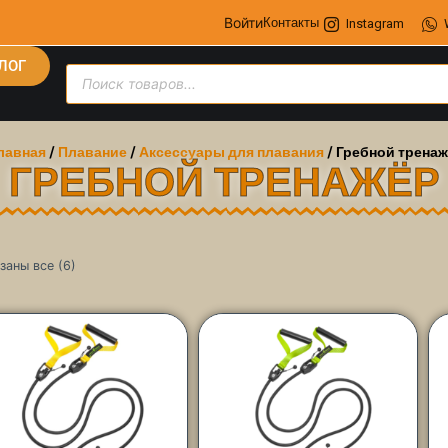
Войти
Контакты
Instagram
ЛОГ
лавная
/
Плавание
/
Аксессуары для плавания
/ Гребной трена
ГРЕБНОЙ ТРЕНАЖЁР
заны все (6)