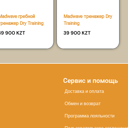
Madwave гребной
Madwave тренажер Dry
тренажер Dry Training
Training
39 900
KZT
39 900
KZT
Сервис и помощь
Доставка и оплата
Обмен и возврат
Программа лояльности