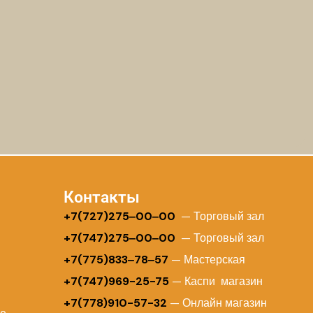
Контакты
+
7(727)275‒00‒00
— Торговый зал
+7(747)275‒00‒00
— Торговый зал
+7(775)833‒78‒57
— Мастерская
+7(747)969-25-75
— Каспи магазин
+7(778)910-57-32
— Онлайн магазин