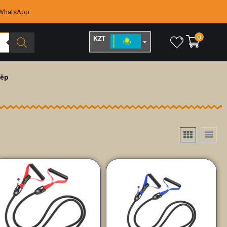
WhatsApp
0
KZT
RUB
жёр