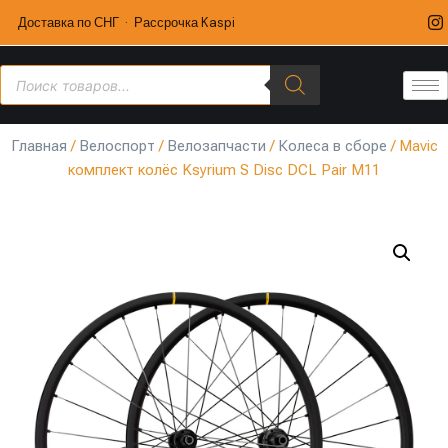
Доставка по СНГ · Рассрочка Kaspi
Главная
/
Велоспорт
/
Велозапчасти
/
Колеса в сборе
/ Mavic
комплект колёс Ksyrium S Disc DCL Pair M11