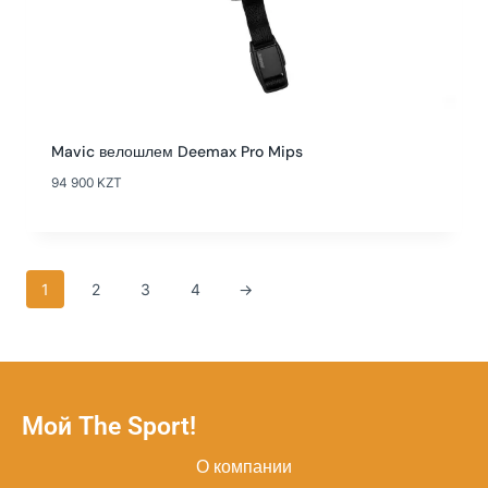
Mavic велошлем Deemax Pro Mips
94 900
KZT
1
2
3
4
→
Мой The Sport!
О компании