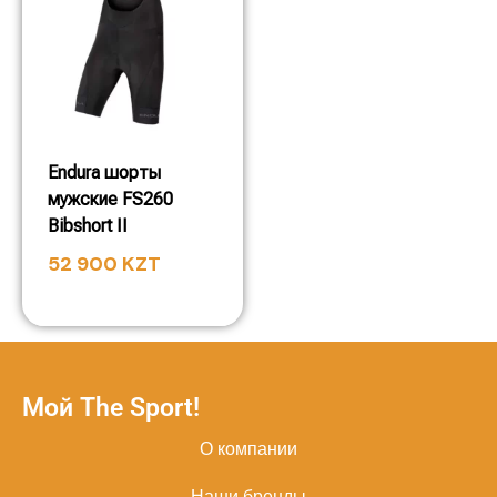
Endura шорты
мужские FS260
Bibshort II
52 900
KZT
Мой The Sport!
О компании
Наши бренды