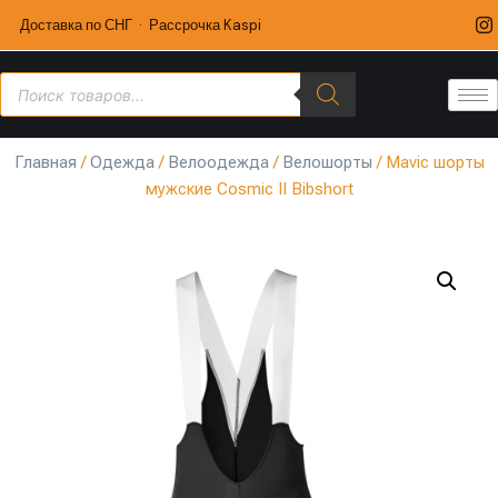
Доставка по СНГ · Рассрочка Kaspi
Главная
/
Одежда
/
Велоодежда
/
Велошорты
/ Mavic шорты
мужские Cosmic II Bibshort