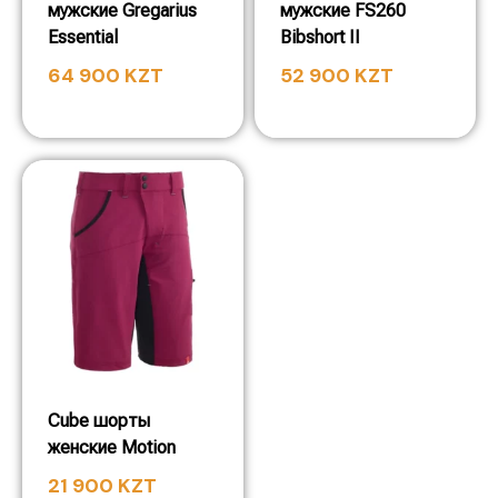
мужские Gregarius
мужские FS260
Essential
Bibshort II
64 900
KZT
52 900
KZT
Cube шорты
женские Motion
21 900
KZT