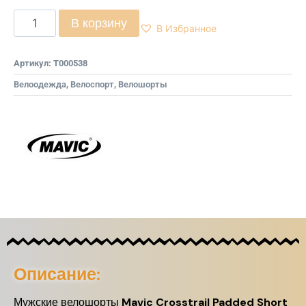
В корзину
В Избранное
Артикул:
T000538
Велоодежда
,
Велоспорт
,
Велошорты
Описание:
Мужские велошорты
Mavic Crosstrail Padded Short