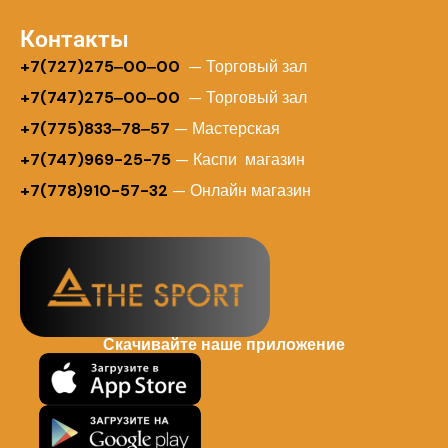
Контакты
+
7(727)275‒00‒00
— Торговый зал
+7(747)275‒00‒00
— Торговый зал
+7(775)833‒78‒57
— Мастерская
+7(747)969-25-75
— Каспи магазин
+7(778)910-57-32
— Онлайн магазин
Скачивайте наше приложение