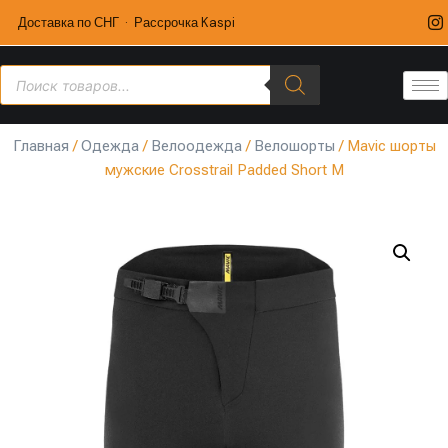
Доставка по СНГ · Рассрочка Kaspi
Главная
/
Одежда
/
Велоодежда
/
Велошорты
/ Mavic шорты
мужские Crosstrail Padded Short M