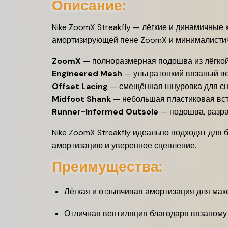
Описание:
Nike ZoomX Streakfly — лёгкие и динамичные 
амортизирующей пене ZoomX и минималистичн
ZoomX
—
полноразмерная подошва из лёгкой
Engineered Mesh
—
ультратонкий вязаный в
Offset Lacing
—
смещённая шнуровка для сн
Midfoot Shank
—
небольшая пластиковая вст
Runner-Informed Outsole
—
подошва, разра
Nike ZoomX Streakfly идеально подходят для 
амортизацию и уверенное сцепление.
Преимущества:
Лёгкая и отзывчивая амортизация для мак
Отличная вентиляция благодаря вязаному 