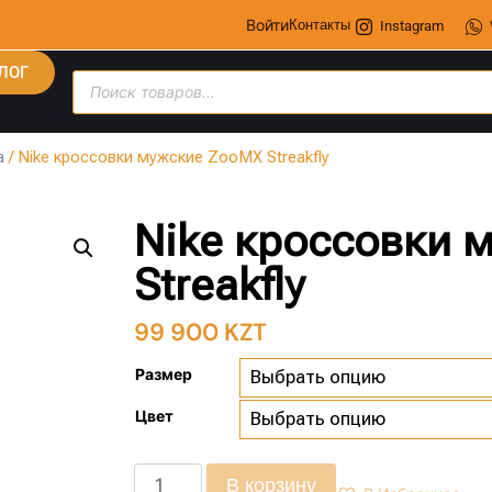
Войти
Контакты
Instagram
ЛОГ
а
/ Nike кроссовки мужские ZooMX Streakfly
Nike кроссовки 
Streakfly
99 900
KZT
Размер
Цвет
В корзину