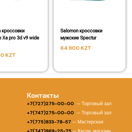
 кроссовки
Salomon кроссовки
 Xa pro 3d v9 wide
мужские Spectur
64 900
KZT
00
KZT
Контакты
+
7(727)275‒00‒00
— Торговый зал
+7(747)275‒00‒00
— Торговый зал
+7(775)833‒78‒57
— Мастерская
+7(747)969-25-75
— Каспи магазин