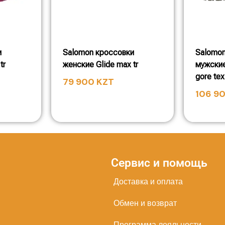
и
Salomon кроссовки
Salomon
tr
женские Glide max tr
мужские
gore tex
79 900
KZT
106 9
Сервис и помощь
Доставка и оплата
Обмен и возврат
Программа лояльности