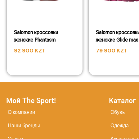
Salomon кроссовки
Salomon кроссовк
женские Phantasm
женские Glide max 
92 900
KZT
79 900
KZT
Мой The Sport!
Каталог
О компании
Обувь
Наши бренды
Одежда
Услуги
Аксессуары