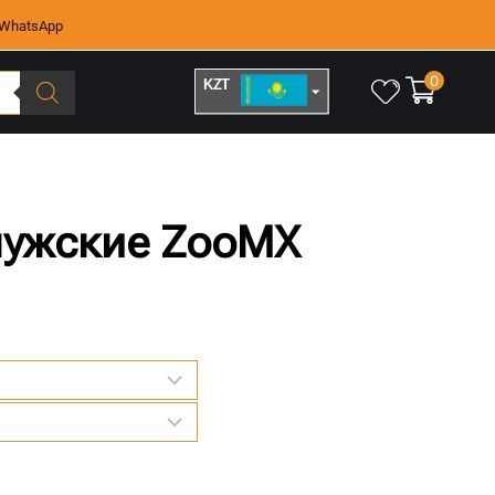
WhatsApp
0
KZT
RUB
мужские ZooMX