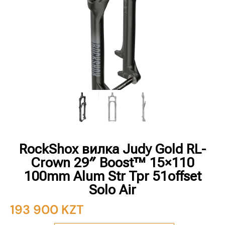
RockShox вилка Judy Gold RL-
Crown 29″ Boost™ 15×110
100mm Alum Str Tpr 51offset
Solo Air
193 900
KZT