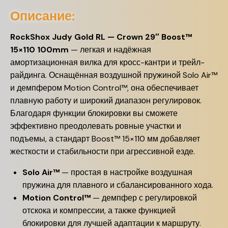
Описание:
RockShox Judy Gold RL — Crown 29″ Boost™
15×110 100mm
— легкая и надёжная
амортизационная вилка для кросс-кантри и трейл-
райдинга. Оснащённая воздушной пружиной Solo Air™
и демпфером Motion Control™, она обеспечивает
плавную работу и широкий диапазон регулировок.
Благодаря функции блокировки вы сможете
эффективно преодолевать ровные участки и
подъемы, а стандарт Boost™ 15×110 мм добавляет
жесткости и стабильности при агрессивной езде.
Solo Air™
— простая в настройке воздушная
пружина для плавного и сбалансированного хода.
Motion Control™
— демпфер с регулировкой
отскока и компрессии, а также функцией
блокировки для лучшей адаптации к маршруту.