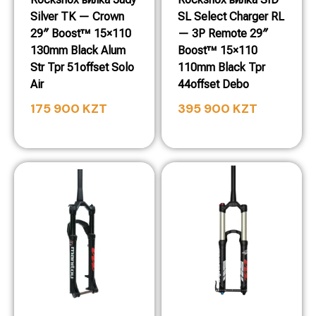
Silver TK — Crown
SL Select Charger RL
29″ Boost™ 15×110
— 3P Remote 29″
130mm Black Alum
Boost™ 15×110
Str Tpr 51offset Solo
110mm Black Tpr
Air
44offset Debo
175 900
KZT
395 900
KZT