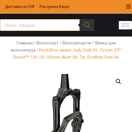
Доставка по СНГ · Рассрочка Kaspi
Главная
/
Велоспорт
/
Велозапчасти
/
Вилка для
велосипеда
/ RockShox вилка Judy Gold RL-Crown 29″
Boost™ 15×110 100mm Alum Str Tpr 51offset Solo Air