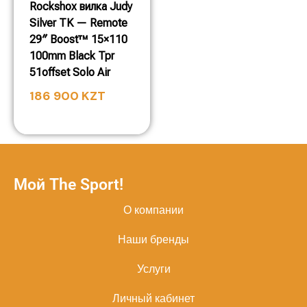
Rockshox вилка Judy
Silver TK — Remote
29″ Boost™ 15×110
100mm Black Tpr
51offset Solo Air
186 900
KZT
Мой The Sport!
О компании
Наши бренды
Услуги
Личный кабинет