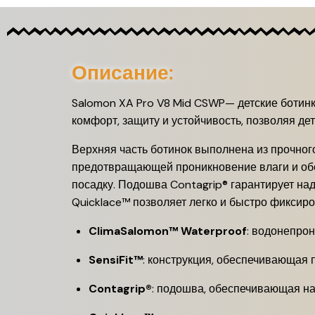
Описание:
Salomon XA Pro V8 Mid CSWP— детские ботинк
комфорт, защиту и устойчивость, позволяя д
Верхняя часть ботинок выполнена из прочно
предотвращающей проникновение влаги и обе
посадку.
Подошва Contagrip® гарантирует на
Quicklace™ позволяет легко и быстро фиксиро
ClimaSalomon™ Waterproof
:
водонепрон
SensiFit™
:
конструкция, обеспечивающая 
Contagrip®
:
подошва, обеспечивающая на