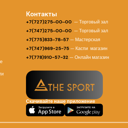
Контакты
+
7(727)275‒00‒00
— Торговый зал
+7(747)275‒00‒00
— Торговый зал
+7(775)833‒78‒57
— Мастерская
+7(747)969-25-75
— Каспи магазин
+7(778)910-57-32
— Онлайн магазин
ие
ти
Скачивайте наше приложение