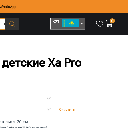
WhatsApp
0
KZT
RUB
детские Xa Pro
Очистить
 стельки: 20 см
imaSalomon™ Waterproof​