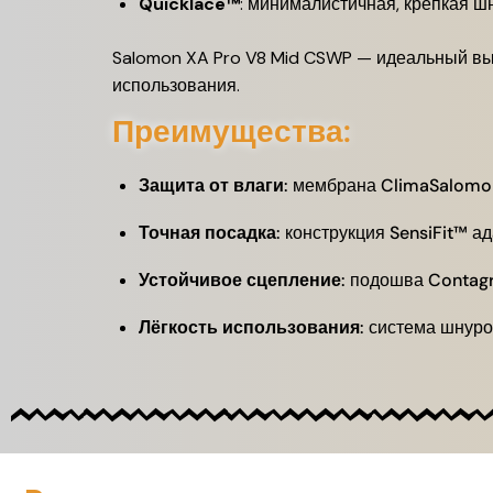
Quicklace™
:
минималистичная, крепкая шн
Salomon XA Pro V8 Mid CSWP — идеальный вы
использования.
Преимущества:
Защита от влаги
:
мембрана ClimaSalomon™
Точная посадка
:
конструкция SensiFit™ а
Устойчивое сцепление
:
подошва Contagr
Лёгкость использования
:
система шнуров