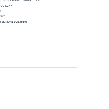
посадки​
​
e™​
е использование