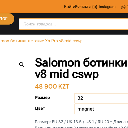
Войти
Контакты
Instagram
ЛОГ
omon ботинки детские Xa Pro v8 mid cswp
Salomon ботинки 
v8 mid cswp
48 900
KZT
Размер
Цвет
Размер: EU 32 / UK 13.5 / US 1 / RU 20 – Длина
Верх: синтетический материал с мембраной Cl