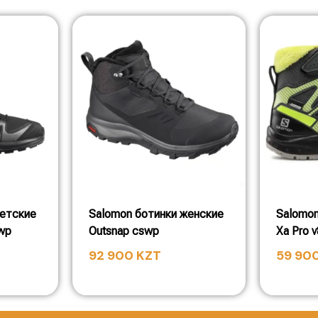
детские
Salomon ботинки женские
Salomon
swp
Outsnap cswp
Xa Pro 
92 900
KZT
59 90