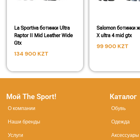
La Sportiva ботинки Ultra
Salomon ботинки 
Raptor II Mid Leather Wide
X ultra 4 mid gtx
Gtx
99 900
KZT
134 900
KZT
Мой The Sport!
Каталог
О компании
Обувь
Наши бренды
Одежда
Услуги
Аксессуары