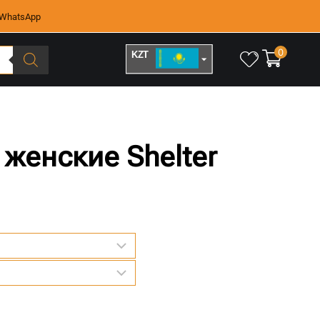
WhatsApp
0
KZT
RUB
женские Shelter