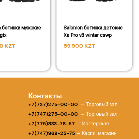
 ботинки мужские
Salomon ботинки детские
gtx
Xa Pro v8 winter cswp
00
KZT
59 900
KZT
Контакты
+
7(727)275‒00‒00
— Торговый зал
+7(747)275‒00‒00
— Торговый зал
+7(775)833‒78‒57
— Мастерская
+7(747)969-25-75
— Каспи магазин