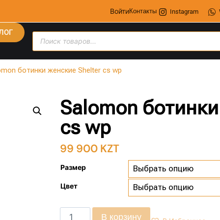
Войти
Контакты
Instagram
ЛОГ
omon ботинки женские Shelter cs wp
Salomon ботинки 
cs wp
99 900
KZT
Размер
Цвет
В корзину