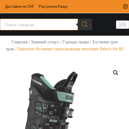
Доставка по СНГ · Рассрочка Kaspi
Главная
/
Зимний спорт
/
Горные лыжи
/
Ботинки для
лыж
/ Salomon ботинки горнолыжные женские Select Hv 80