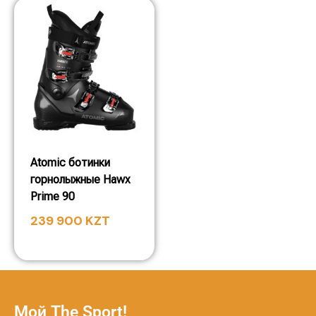
Atomic ботинки
горнолыжные Hawx
Prime 90
239 900
KZT
Мой The Sport!