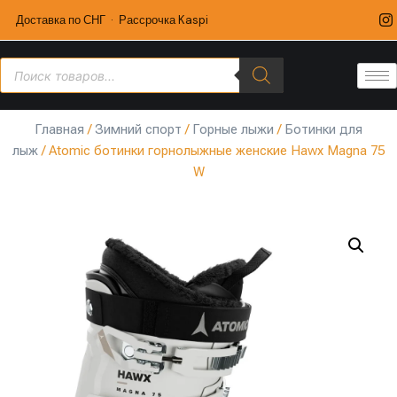
Доставка по СНГ · Рассрочка Kaspi
Главная
/
Зимний спорт
/
Горные лыжи
/
Ботинки для
лыж
/ Atomic ботинки горнолыжные женские Hawx Magna 75
W