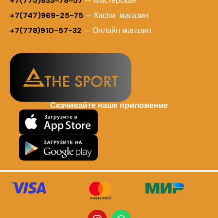
+7(775)833‒78‒57
— Мастерская
+7(747)969-25-75
— Каспи магазин
+7(778)910-57-32
— Онлайн магазин
Скачивайте наше приложение