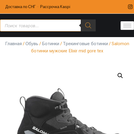
Доставка по СНГ · Рассрочка Kaspi
Главная
/
Обувь
/
Ботинки
/
Трекинговые ботинки
/ Salomon
ботинки мужские Elixir mid gore tex