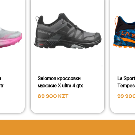
и
Salomon кроссовки
La Spor
tr
мужские X ultra 4 gtx
Tempest
89 900
KZT
99 90