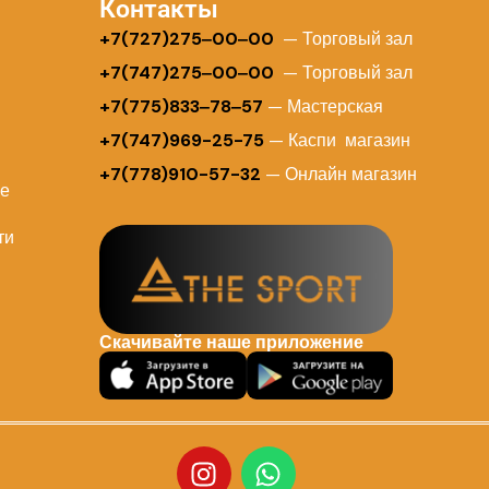
Контакты
+
7(727)275‒00‒00
— Торговый зал
+7(747)275‒00‒00
— Торговый зал
+7(775)833‒78‒57
— Мастерская
+7(747)969-25-75
— Каспи магазин
+7(778)910-57-32
— Онлайн магазин
ие
ти
Скачивайте наше приложение