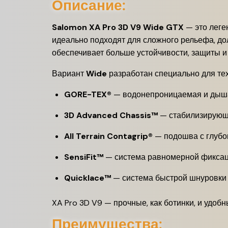
Описание:
Salomon XA Pro 3D V9 Wide GTX
— это леге
идеально подходят для сложного рельефа, до
обеспечивает больше устойчивости, защиты 
Вариант
Wide
разработан специально для тех
GORE-TEX®
— водонепроницаемая и дышащ
3D Advanced Chassis™
— стабилизирующа
All Terrain Contagrip®
— подошва с глубок
SensiFit™
— система равномерной фиксаци
Quicklace™
— система быстрой шнуровки 
XA Pro 3D V9 — прочные, как ботинки, и удобны
Преимущества: