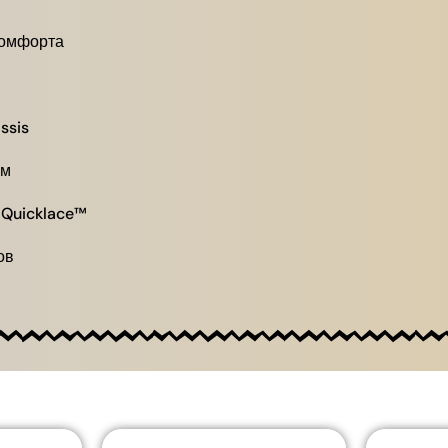
комфорта
ssis
ем
 Quicklace™
ов