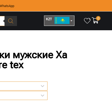
WhatsApp
0
KZT
RUB
ки мужские Xa
re tex