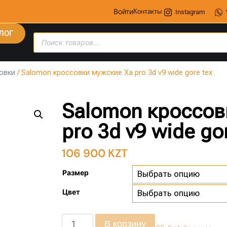
Войти
Контакты
Instagram
ЛОГ
овки
/ Salomon кроссовки мужские Xa pro 3d v9 wide gore tex
Salomon кроссов
pro 3d v9 wide go
106 900
KZT
Размер
Цвет
В корзину