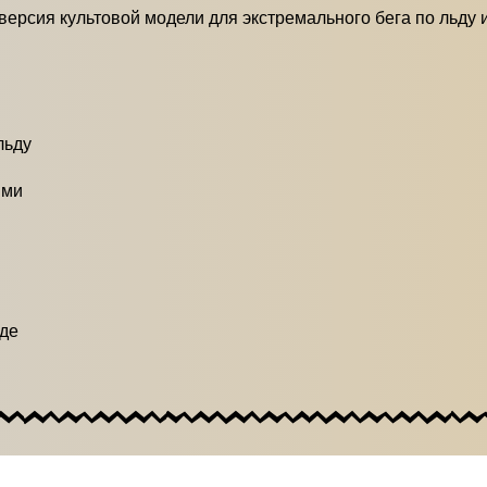
ерсия культовой модели для экстремального бега по льду 
льду
ими
оде