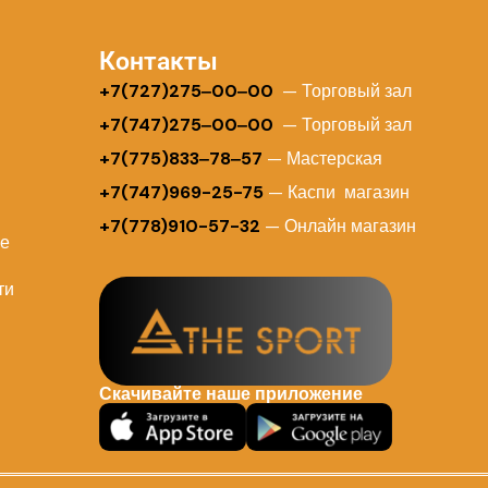
Контакты
+
7(727)275‒00‒00
— Торговый зал
+7(747)275‒00‒00
— Торговый зал
+7(775)833‒78‒57
— Мастерская
+7(747)969-25-75
— Каспи магазин
+7(778)910-57-32
— Онлайн магазин
ие
ти
Скачивайте наше приложение