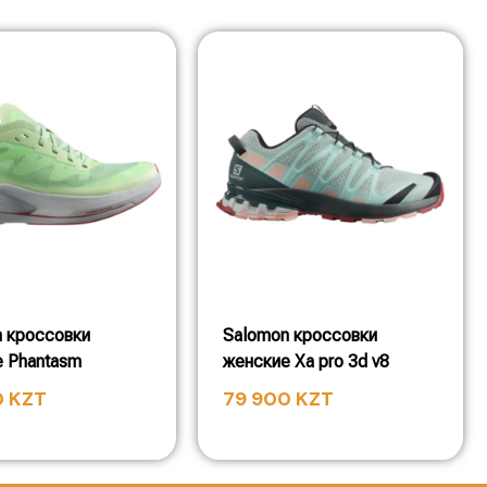
 кроссовки
Salomon кроссовки
 Phantasm
женские Xa pro 3d v8
0
KZT
79 900
KZT