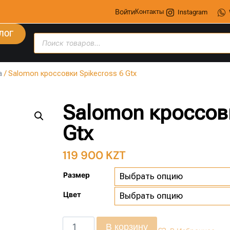
Войти
Контакты
Instagram
ЛОГ
а
/ Salomon кроссовки Spikecross 6 Gtx
Salomon кроссовк
Gtx
119 900
KZT
Размер
Цвет
В корзину