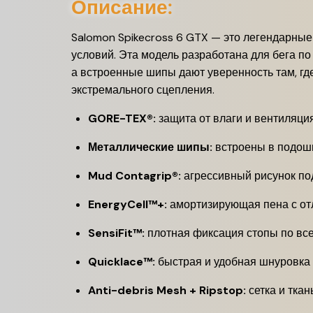
Описание:
Salomon Spikecross 6 GTX — это легендарны
условий. Эта модель разработана для бега п
а встроенные шипы дают уверенность там, где
экстремального сцепления.
GORE-TEX®:
защита от влаги и вентиляция
Металлические шипы:
встроены в подошв
Mud Contagrip®:
агрессивный рисунок по
EnergyCell™+:
амортизирующая пена с от
SensiFit™:
плотная фиксация стопы по вс
Quicklace™:
быстрая и удобная шнуровка
Anti-debris Mesh + Ripstop:
сетка и ткан