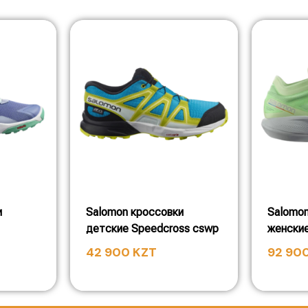
и
Salomon кроссовки
Salomon
детские Speedcross cswp
женские
42 900
KZT
92 90