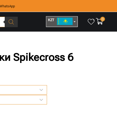
WhatsApp
0
KZT
RUB
и Spikecross 6