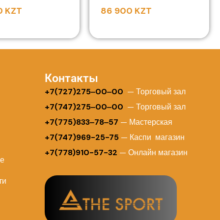
0
KZT
86 900
KZT
Контакты
+
7(727)275‒00‒00
— Торговый зал
+7(747)275‒00‒00
— Торговый зал
+7(775)833‒78‒57
— Мастерская
+7(747)969-25-75
— Каспи магазин
+7(778)910-57-32
— Онлайн магазин
ие
ти