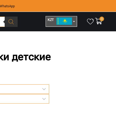
WhatsApp
0
KZT
RUB
ки детские