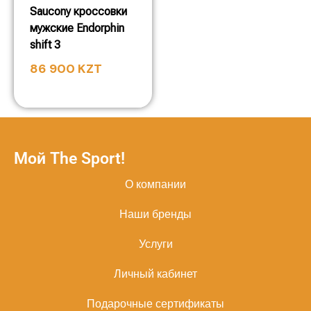
Saucony кроссовки
мужские Endorphin
shift 3
86 900
KZT
Мой The Sport!
О компании
Наши бренды
Услуги
Личный кабинет
Подарочные сертификаты