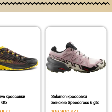
tiva кроссовки
Salomon кроссовки
I Gtx
женские Speedcross 6 gtx
0
KZT
106 900
KZT