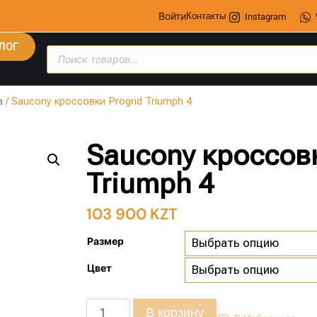
Войти
Контакты
Instagram
ЛОГ
а
/ Saucony кроссовки Progrid Triumph 4
Saucony кроссовк
Triumph 4
103 900
KZT
Размер
Цвет
В корзину