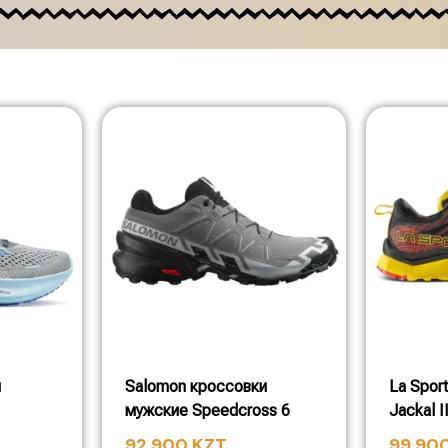
и
Salomon кроссовки
La Spor
мужские Speedcross 6
Jackal I
92 900
KZT
99 90