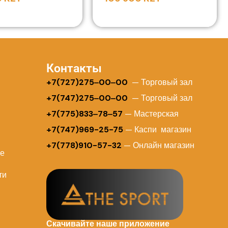
Контакты
+
7(727)275‒00‒00
— Торговый зал
+7(747)275‒00‒00
— Торговый зал
+7(775)833‒78‒57
— Мастерская
+7(747)969-25-75
— Каспи магазин
+7(778)910-57-32
— Онлайн магазин
ие
ти
Скачивайте наше приложение