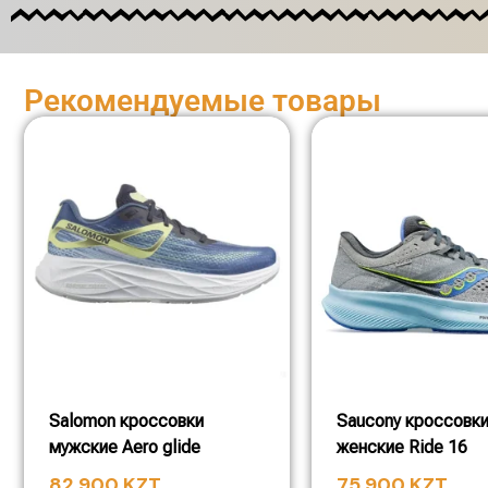
Рекомендуемые товары
Salomon кроссовки
Saucony кроссовк
мужские Aero glide
женские Ride 16
82 900
KZT
75 900
KZT