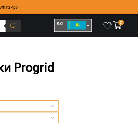
WhatsApp
0
KZT
RUB
и Progrid