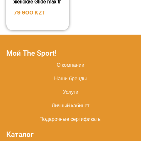
женские Glide max tr
79 900
KZT
Мой The Sport!
О компании
Наши бренды
Услуги
Личный кабинет
Подарочные сертификаты
Каталог