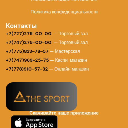
Политика конфиденциальности
Контакты
+
7(727)275‒00‒00
— Торговый зал
+7(747)275‒00‒00
— Торговый зал
+7(775)833‒78‒57
— Мастерская
+7(747)969-25-75
— Каспи магазин
+7(778)910-57-32
— Онлайн магазин
Скачивайте наше приложение