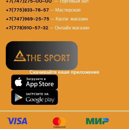
+7(747)275‒00‒00
— Торговый зал
+7(775)833‒78‒57
— Мастерская
+7(747)969-25-75
— Каспи магазин
+7(778)910-57-32
— Онлайн магазин
Скачивайте наше приложение