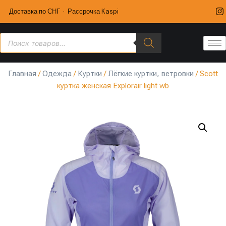
Доставка по СНГ · Рассрочка Kaspi
Главная
/
Одежда
/
Куртки
/
Лёгкие куртки, ветровки
/ Scott
куртка женская Explorair light wb