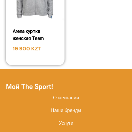
Arena куртка
женская Team
19 900
KZT
Мой The Sport!
О компании
Наши бренды
Услуги