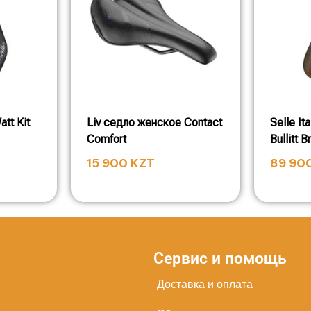
att Kit
Liv седло женское Contact
Selle It
Comfort
Bullitt 
15 900
KZT
89 90
Сервис и помощь
Доставка и оплата