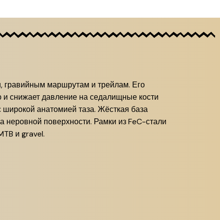
ти, гравийным маршрутам и трейлам. Его
ю и снижает давление на седалищные кости
с широкой анатомией таза. Жёсткая база
а неровной поверхности. Рамки из FeC-стали
TB и gravel.