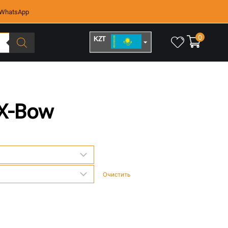
WhatsApp
0
KZT
RUB
 X-Bow
Очистить