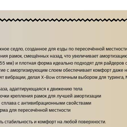
дёжное седло, созданное для езды по пересечённой местнос
ния рамок, смещённых назад, что увеличивает амортизаци
155 мм) и плотная форма идеально подходят для райдеров 
тие с амортизирующим слоем обеспечивает комфорт даже н
т вибрации, делая X-Bow отличным выбором для туринга, M
база, адаптирующаяся к движению тела
очки крепления рамок для лучшей амортизации
о сплава с антивибрационными свойствами
рма для пересечённой местности
ть стабильность и комфорт на любой поверхности.