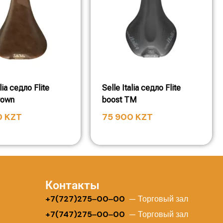
alia седло Flite
Selle Italia седло Flite
Brown
boost TM
0
KZT
75 900
KZT
Контакты
+
7(727)275‒00‒00
— Торговый зал
+7(747)275‒00‒00
— Торговый зал