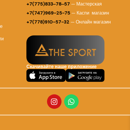
+7(775)833‒78‒57
— Мастерская
+7(747)969-25-75
— Каспи магазин
+7(778)910-57-32
— Онлайн магазин
ие
ти
Скачивайте наше приложение