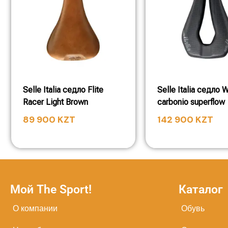
Selle Italia седло Flite
Selle Italia седло W
Racer Light Brown
carbonio superflow
89 900
KZT
142 900
KZT
Мой The Sport!
Каталог
О компании
Обувь