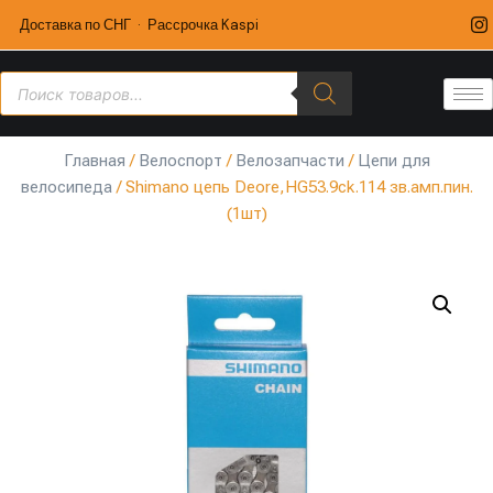
Доставка по СНГ · Рассрочка Kaspi
Главная
/
Велоспорт
/
Велозапчасти
/
Цепи для
велосипеда
/ Shimano цепь Deore,HG53.9ck.114 зв.амп.пин.
(1шт)