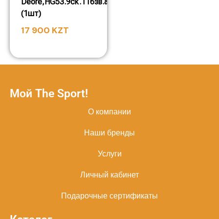
Deore,HG53.9ck.116зв.амп.пин.
(1шт)
17 900
KZT
Мой The Sport!
О компании
Наши бренды
Услуги
Личный кабинет
Подарочные сертификаты