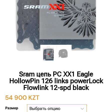
Sram цепь PC XX1 Eagle
HollowPin 126 links powerLock
Flowlink 12-spd black
54 900
KZT
Размер