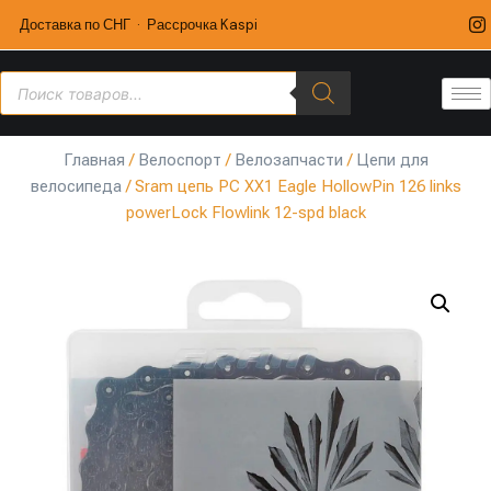
Доставка по СНГ · Рассрочка Kaspi
Главная
/
Велоспорт
/
Велозапчасти
/
Цепи для
велосипеда
/ Sram цепь PC XX1 Eagle HollowPin 126 links
powerLock Flowlink 12-spd black