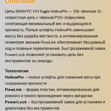
Описание:
Цепь SRAM PC XX1 Eagle HollowPin — 126-звенная 12-
скоростная цепь с чёрным PVD-покрытием,
сочетающая минимальный вес и выдающуюся
прочность. Полые штифты HollowPin уменьшают
массу без ущерба жёсткости, а оптимизированная
геометрия звеньев FlowLink обеспечивает бесшумный
ход и плавные переключения. Быстрозажимной замок
PowerLock позволяет установить цепь без
инструментов за секунды.
Технологии:
HollowPin
– полые штифты для снижения веса при
сохранении прочности
FlowLink
– форма пластин, оптимизированная для
ровного и тихого прохождения через звёздочки
PowerLock
– быстрозажимной замок для установки и
демонтажа без инструментов