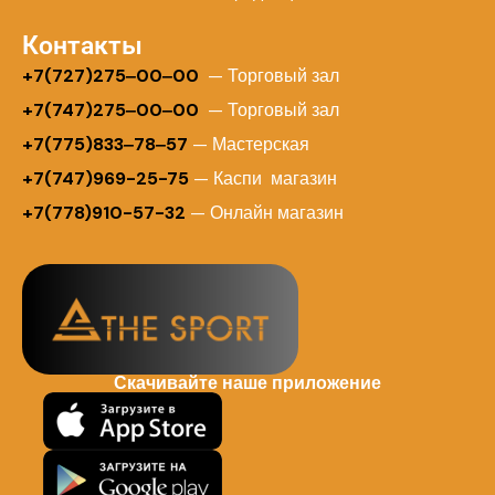
Контакты
+
7(727)275‒00‒00
— Торговый зал
+7(747)275‒00‒00
— Торговый зал
+7(775)833‒78‒57
— Мастерская
+7(747)969-25-75
— Каспи магазин
+7(778)910-57-32
— Онлайн магазин
Скачивайте наше приложение