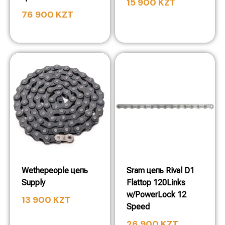
15 900
KZT
76 900
KZT
Wethepeople цепь
Sram цепь Rival D1
Supply
Flattop 120Links
w/PowerLock 12
13 900
KZT
Speed
26 900
KZT