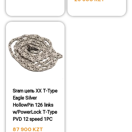
Sram цепь XX T-Type
Eagle Silver
HollowPin 126 links
w/PowerLock T-Type
PVD 12 speed 1PC
87 900
KZT