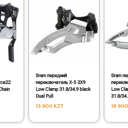
Sram передний
Sram пе
rce22
переключатель X-5 3X9
переклю
Chain
Low Clamp 31.8/34.9 black
Low Cl
Dual Pull
31.8/34
13 900
KZT
18 90