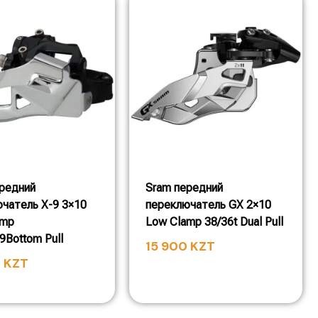
редний
Sram передний
чатель X-9 3×10
переключатель GX 2×10
amp
Low Clamp 38/36t Dual Pull
.9Bottom Pull
15 900
KZT
0
KZT