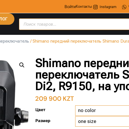
Войти
Контакты
Instagram
ЛОГ
переключатель
/ Shimano передний переключатель Shimano Dura-
Shimano передн
переключатель S
Di2, R9150, на уп
209 900
KZT
Цвет
Размер