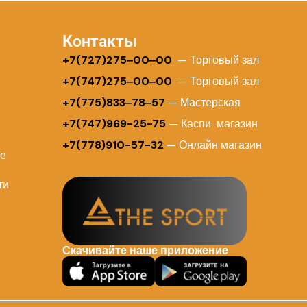
Контакты
+
7(727)275‒00‒00
— Торговый зал
+7(747)275‒00‒00
— Торговый зал
+7(775)833‒78‒57
— Мастерская
+7(747)969-25-75
— Каспи магазин
+7(778)910-57-32
— Онлайн магазин
ие
ти
Скачивайте наше приложение