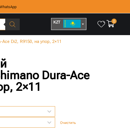
WhatsApp
0
KZT
RUB
Ace Di2, R9150, на упор, 2×11
ий
himano Dura-Ace
ор, 2×11
Очистить