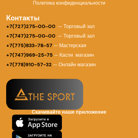
Политика конфиденциальности
Контакты
+
7(727)275‒00‒00
— Торговый зал
+7(747)275‒00‒00
— Торговый зал
+7(775)833‒78‒57
— Мастерская
+7(747)969-25-75
— Каспи магазин
+7(778)910-57-32
— Онлайн магазин
Скачивайте наше приложение