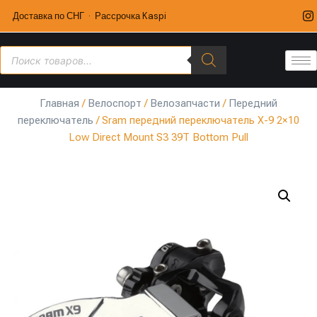
Доставка по СНГ · Рассрочка Kaspi
Главная
/
Велоспорт
/
Велозапчасти
/
Передний
переключатель
/ Sram передний переключатель X-9 2×10
Low Direct Mount S3 39T Bottom Pull