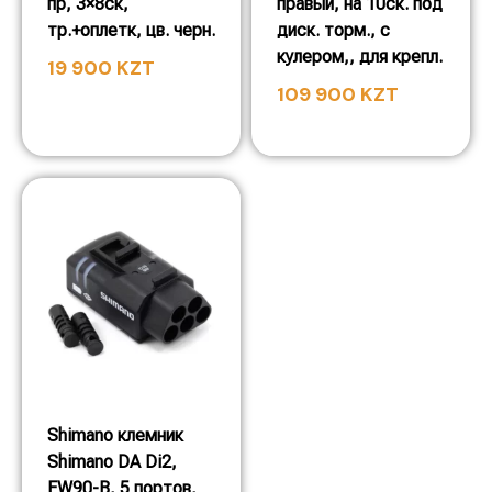
пр, 3×8ск,
правый, на 10ск. под
тр.+оплетк, цв. черн.
диск. торм., c
кулером,, для крепл.
19 900
KZT
109 900
KZT
Shimano клемник
Shimano DA Di2,
EW90-B, 5 портов,