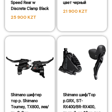
Speed Rear w
цвет черный
Discrete Clamp Black
21 900
KZT
25 900
KZT
Shimano шифтер
Shimano шиф/Тор
тор р. Shimano
р.GRX, ST-
Tourney, TX800, лев/
RX400/BR-RX400,