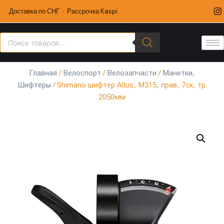
Доставка по СНГ · Рассрочка Kaspi
Главная
/
Велоспорт
/
Велозапчасти
/
Манетки,
Шифтеры
/ Shimano шифтер Altus, M315, прав, 7ск, тр.
2050мм