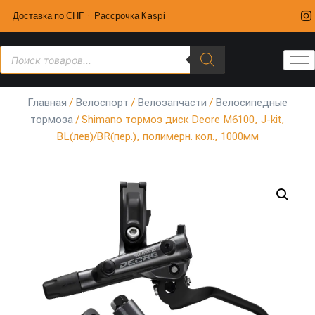
Доставка по СНГ · Рассрочка Kaspi
Главная
/
Велоспорт
/
Велозапчасти
/
Велосипедные
тормоза
/ Shimano тормоз диск Deore M6100, J-kit,
BL(лев)/BR(пер.), полимерн. кол., 1000мм