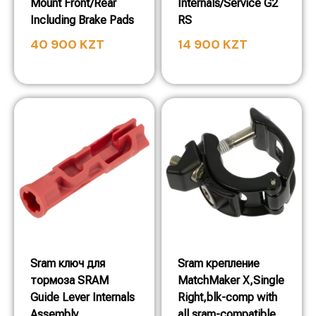
Mount Front/Rear
Internals/Service G2
Including Brake Pads
RS
40 900
KZT
14 900
KZT
Sram ключ для
Sram крепление
тормоза SRAM
MatchMaker X,Single
Guide Lever Internals
Right,blk-comp with
Assembly
all sram-compatible