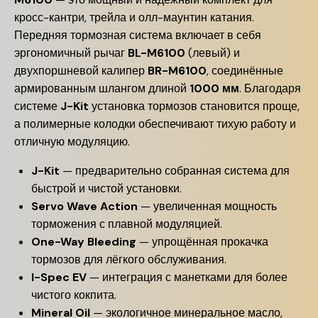
кросс-кантри, трейла и олл-маунтин катания.
Передняя тормозная система включает в себя
эргономичный рычаг
BL-M6100
(левый) и
двухпоршневой калипер
BR-M6100
, соединённые
армированным шлангом длиной
1000 мм
. Благодаря
системе
J-Kit
установка тормозов становится проще,
а полимерные колодки обеспечивают тихую работу и
отличную модуляцию.
J-Kit
— предварительно собранная система для
быстрой и чистой установки.
Servo Wave Action
— увеличенная мощность
торможения с плавной модуляцией.
One-Way Bleeding
— упрощённая прокачка
тормозов для лёгкого обслуживания.
I-Spec EV
— интеграция с манетками для более
чистого кокпита.
Mineral Oil
— экологичное минеральное масло,