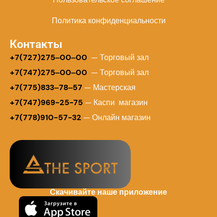
Политика конфиденциальности
Контакты
+
7(727)275‒00‒00
— Торговый зал
+7(747)275‒00‒00
— Торговый зал
+7(775)833‒78‒57
— Мастерская
+7(747)969-25-75
— Каспи магазин
+7(778)910-57-32
— Онлайн магазин
Скачивайте наше приложение